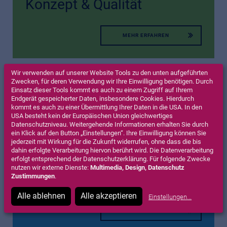
Konzept & Qualität
MEHR ERFAHREN
Wir verwenden auf unserer Website Tools zu den unten aufgeführten
Zwecken, für deren Verwendung wir Ihre Einwilligung benötigen. Durch
Versorgung & Service
Einsatz dieser Tools kommt es auch zu einem Zugriff auf Ihrem
Endgerät gespeicherter Daten, insbesondere Cookies. Hierdurch
kommt es auch zu einer Übermittlung Ihrer Daten in die USA. In den
USA besteht kein der Europäischen Union gleichwertiges
MEHR ERFAHREN
Datenschutzniveau. Weitergehende Informationen erhalten Sie durch
ein Klick auf den Button „Einstellungen“. Ihre Einwilligung können Sie
jederzeit mit Wirkung für die Zukunft widerrufen, ohne dass die bis
dahin erfolgte Verarbeitung hiervon berührt wird. Die Datenverarbeitung
erfolgt entsprechend der Datenschutzerklärung. Für folgende Zwecke
nutzen wir externe Dienste:
Multimedia, Design, Datenschutz
Ausstattung
Zustimmungen
.
Alle ablehnen
Alle akzeptieren
Einstellungen
...
MEHR ERFAHREN